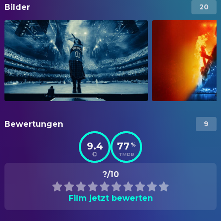
Bilder
20
Bewertungen
9
9.4
77
%
TMDB
?/10
Film jetzt bewerten