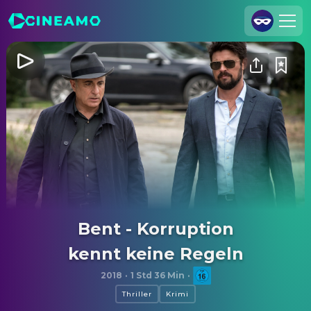
Registrieren
Anmelden
Cineamo für Unternehmen
Kontakt
Impressum
Datenschutzerklärung
Datenschutzeinstellungen
Bent - Korruption
kennt keine Regeln
2018
·
1 Std 36 Min
·
Thriller
Krimi