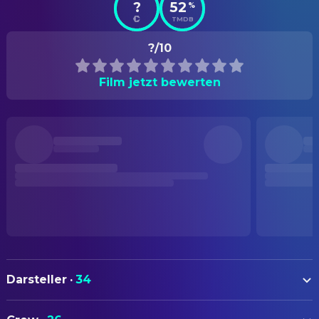
?
52
%
TMDB
?/10
Film jetzt bewerten
Darsteller
·
34
Karl Urban
Danny Gallagher