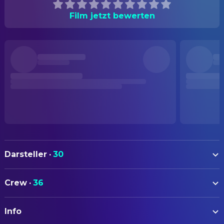
Film jetzt bewerten
Darsteller
·
30
Ethan Hawke
Jesse
Crew
·
36
Julie Delpy
Céline
AUTOREN
Andrea Eckert
Wife on Train
Info
Richard Linklater
Drehbuch
Hanno Pöschl
Husband on Train