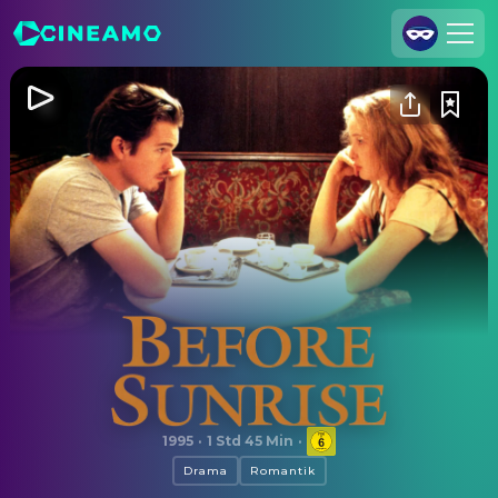
Registrieren
Anmelden
Cineamo für Unternehmen
Kontakt
Impressum
Datenschutzerklärung
Datenschutzeinstellungen
Before Sunrise
1995
·
1 Std 45 Min
·
Drama
Romantik