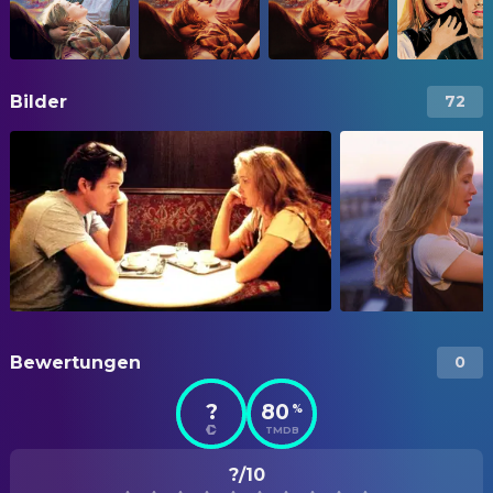
Bilder
72
Bewertungen
0
?
80
%
TMDB
?/10