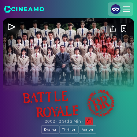
Registrieren
Anmelden
Cineamo für Unternehmen
Kontakt
Impressum
Datenschutzerklärung
Datenschutzeinstellungen
Battle Royale
2002
·
2 Std 2 Min
·
Drama
Thriller
Action