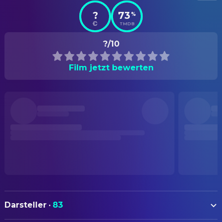
?
73
%
TMDB
?/10
Film jetzt bewerten
Darsteller
·
83