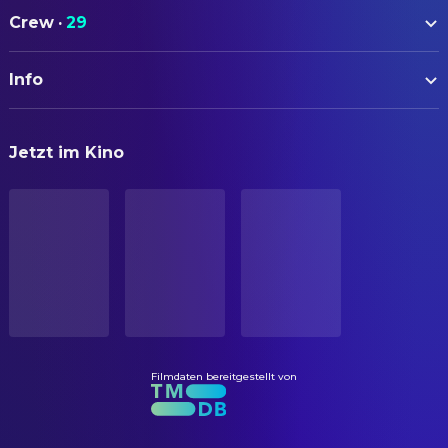
Tatsuya Fujiwara
Shuya Nanahara (Boy #15)
Crew
·
29
Aki Maeda
Noriko Nakagawa (Girl #15)
AUTOREN
Takeshi Kitano
Kitano
Info
Kenta Fukasaku
Drehbuch
Taro Yamamoto
Shogo Kawada (Boy #5)
Koushun Takami
Novel
ORIGINALTITEL
Masanobu Ando
Kazuo Kiriyama (Boy #6)
Jetzt im Kino
バトル・ロワイアル
Ko Shibasaki
CREW
Mitsuko Souma (Girl #11)
Kikuo Notomi
Armorer
STATUS
Chiaki Kuriyama
Takako Chigusa (Girl #13)
Veröffentlicht
Kikuo Notomi
Pyrotechnician
Takashi Tsukamoto
Shinji Mimura (Boy #19)
ERSCHEINUNGSDATUM
Sousuke Takaoka
Hiroki Sugimura (Boy #11)
FILMMUSIK
2002-04-18
Yukihiro Kotani
Yôshitoki Kuninobu (Boy #7)
Masamichi Amano
Conductor
ORIGINALSPRACHE
Eri Ishikawa
Yukie Utsumi (Girl #2)
Masamichi Amano
Filmmusik
Japanisch
Sayaka Kamiya
Satomi Noda (Girl #17)
Akihiko Okase
Geräuschemacher
Filmdaten bereitgestellt von
PRODUKTIONSLAND
Takayo Mimura
Kayoko Kotôhiki (Girl #8)
Mizuki Ito
Geräuschemacher
Japan
Yutaka Shimada
Yûtaka Seto (Boy #12)
山木泰人
Music Producer