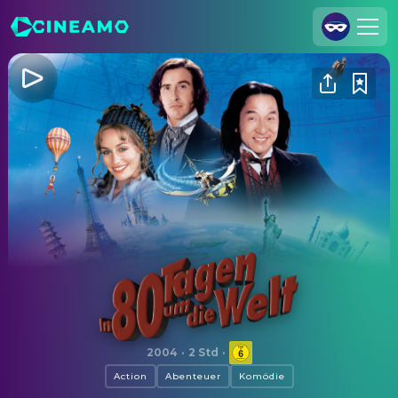
Registrieren
Anmelden
Cineamo für Unternehmen
Kontakt
Impressum
Datenschutzerklärung
Datenschutzeinstellungen
In 80 Tagen um die Welt
2004
·
2 Std
·
Action
Abenteuer
Komödie