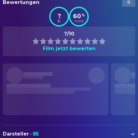
Bewertungen
0
?
60
%
TMDB
?/10
Film jetzt bewerten
Darsteller
·
85