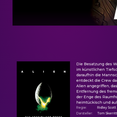
Die Besatzung des Wel
im künstlichen Tiefsc
daraufhin die Mannsch
entdeckt die Crew da
Alien angegriffen, da
Entfernung des fremd
der Enge des Raumfra
heimtückisch und äußer
Regie
:
Ridley Scott
Darsteller
:
Tom Skerrit