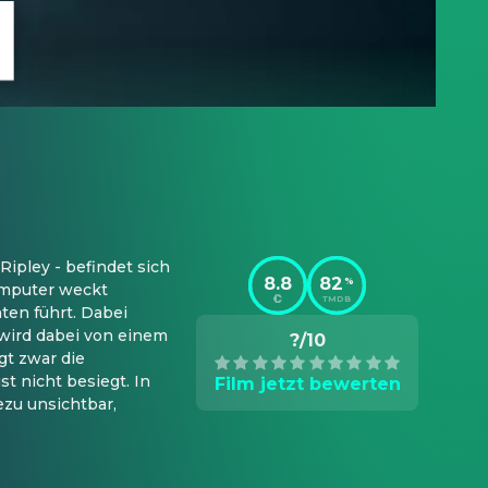
ipley - befindet sich 
8.8
82
%
omputer weckt 
TMDB
ten führt. Dabei 
wird dabei von einem 
?/10
t zwar die 
 nicht besiegt. In 
Film jetzt bewerten
u unsichtbar, 