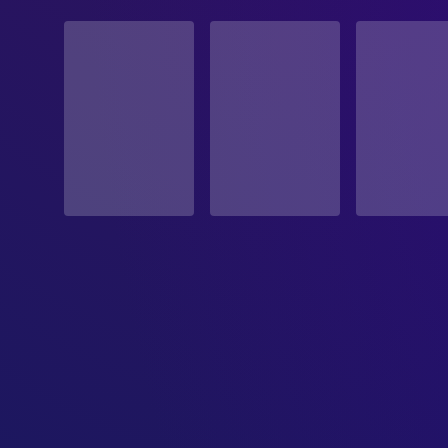
STATUS
Veröffentlicht
ERSCHEINUNGSDATUM
1979-10-24
ORIGINALSPRACHE
Englisch
PRODUKTIONSLAND
Vereinigte Staaten, Vereinigtes Königreich
BUDGET
$11,000,000.00
EINNAHMEN
$104,931,801.00