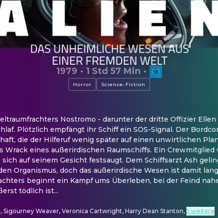
1979
·
1 Std 57 Min
·
Horror
Science-Fiction
traumfrachters Nostromo - darunter der dritte Offizier Ellen R
hlaf. Plötzlich empfängt ihr Schiff ein SOS-Signal. Der Bordc
aft, die der Hilferuf wenig später auf einen unwirtlichen Plan
s Wrack eines außerirdischen Raumschiffs. Ein Crewmitglied 
s sich auf seinem Gesicht festsaugt. Dem Schiffsarzt Ash geling
en Organismus, doch das außerirdische Wesen ist damit längst
chters beginnt ein Kampf ums Überleben, bei der Feind nahez
st tödlich ist...
t, Sigourney Weaver, Veronica Cartwright, Harry Dean Stanton
,
5 weitere