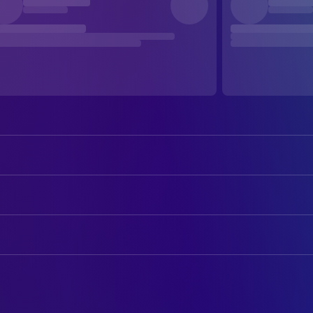
Tom Skerritt
Dallas
Sigourney Weaver
Ripley
AUTOREN
Veronica Cartwright
Lambert
Dan O'Bannon
Drehbuch
Harry Dean Stanton
Brett
Ronald Shusett
Story
John Hurt
Kane
Dan O'Bannon
Story
Ian Holm
Ash