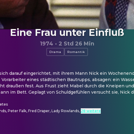
Eine Frau unter Einfluß
1974
·
2 Std 26 Min
Drama
Romantik
sich darauf eingerichtet, mit ihrem Mann Nick ein Wochenende
 Vorarbeiter eines städtischen Bautrupps, absagen: ein Wasse
t draußen fest. Aus Frust zieht Mabel durch die Kneipen und 
nn im Bett. Geplagt von Schuldgefühlen versucht sie, Nick di
etes
ds, Peter Falk, Fred Draper, Lady Rowlands
,
28 weitere