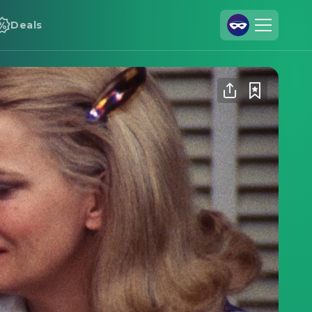
Deals
Registrieren
Anmelden
Cineamo für Unternehmen
Kontakt
Impressum
Datenschutzerklärung
Datenschutzeinstellungen