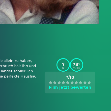
 allein zu haben, 
?
78
%
rbruch hält ihn und 
TMDB
landet schließlich 
e perfekte Hausfrau 
?/10
Film jetzt bewerten