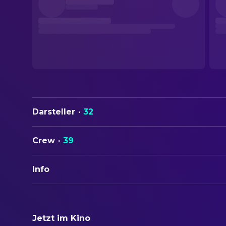
Darsteller
·
32
Crew
·
39
Info
ORIGINALTITEL
A Woman Under the Influence
Jetzt im Kino