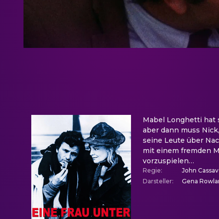
Mabel Longhetti hat 
aber dann muss Nick,
seine Leute über Nach
mit einem fremden Ma
vorzuspielen…
Regie
:
John Cassav
Darsteller
:
Gena Rowlan