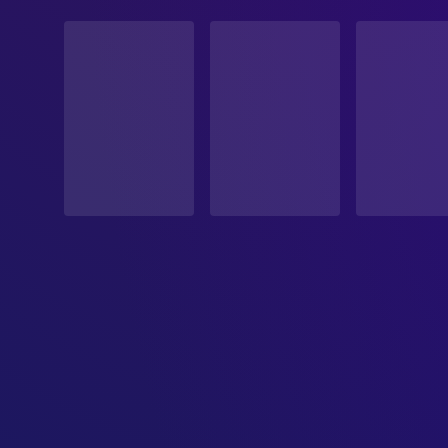
STATUS
Veröffentlicht
ERSCHEINUNGSDATUM
1974-11-18
ORIGINALSPRACHE
Englisch
PRODUKTIONSLAND
Vereinigte Staaten
BUDGET
$1,000,000.00
EINNAHMEN
$12,200,000.00