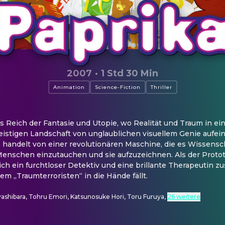
2007
·
1 Std 30 Min
Animation
Science-Fiction
Thriller
s Reich der Fantasie und Utopie, wo Realität und Traum in ein
eistigen Landschaft von unglaublichen visuellem Genie aufein
handelt von einer revolutionären Maschine, die es Wissenscha
Menschen einzutauchen und sie aufzuzeichnen. Als der Protot
ich ein furchtloser Detektiv und eine brillante Therapeutin z
nem „Traumterroristen“ in die Hände fällt.
shibara, Tohru Emori, Katsunosuke Hori, Toru Furuya
,
26 weitere