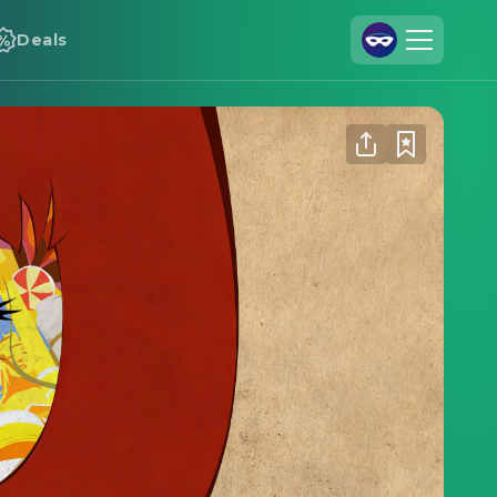
Deals
Registrieren
Anmelden
Cineamo für Unternehmen
Kontakt
Impressum
Datenschutzerklärung
Datenschutzeinstellungen