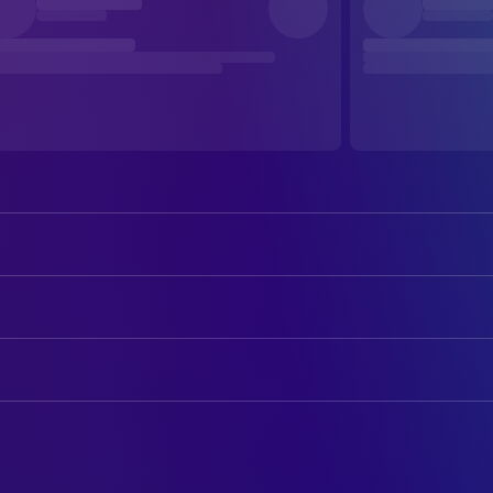
Megumi Hayashibara
Paprika / Atsuko Chiba (voice)
Tohru Emori
Seijiro Inui (voice)
AUTOREN
Katsunosuke Hori
Torataro Shima (voice)
Satoshi Kon
Drehbuch
Toru Furuya
Kosaku Tokita (voice)
Seishi Minakami
Drehbuch
Akio Otsuka
Toshimi Konakawa (voice)
Yasutaka Tsutsui
Novel
Koichi Yamadera
Morio Osanai (voice)