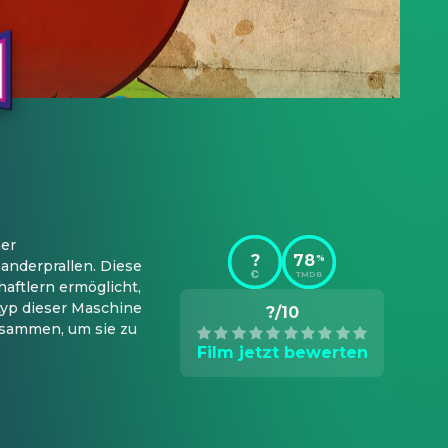
er 
?
78
%
anderprallen. Diese 
TMDB
ftlern ermöglicht, 
yp dieser Maschine 
?/10
usammen, um sie zu 
Film jetzt bewerten