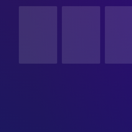
STATUS
Veröffentlicht
ERSCHEINUNGSDATUM
2007-03-28
ORIGINALSPRACHE
Japanisch
PRODUKTIONSLAND
Japan
BUDGET
$2,600,000.00
EINNAHMEN
$946,590.00