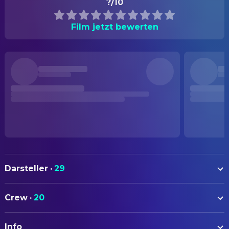
?/10
Film jetzt bewerten
Darsteller
·
29
Noriko Sakai
Kyoko Harase
Crew
·
20
Shingo Katsurayama
Keisuke
AUTOREN
Yui Ichikawa
Chiharu
Info