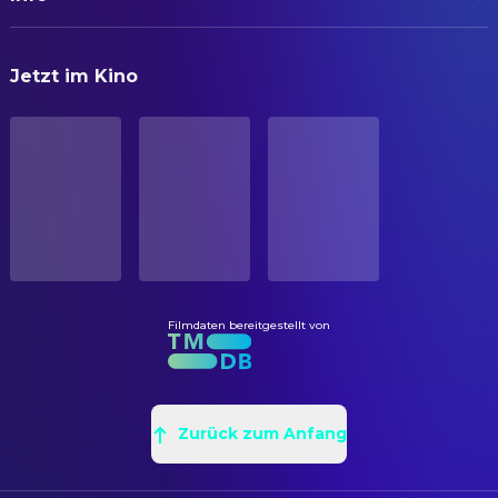
Takashi Shimizu
Drehbuch
Emi Yamamoto
Megumi
ORIGINALTITEL
Chiharu Niiyama
BELEUCHTUNG
Tomoka Miura
Jetzt im Kino
呪怨2
Masaru Saiki
Oberbeleuchter
Kei Horie
Noritaka Yamashita
STATUS
Erika Kuroishi
Hiromi
FILMMUSIK
Veröffentlicht
Kaoru Mizuki
Aki Harase
Masato Komatsu
Filmmusik
ERSCHEINUNGSDATUM
Ayumu Saito
Masashi Ishikura
Shiro Sato
Filmmusik
2003-08-15
Shinobu Yuki
Kaoru Ishikura
Kenji Shibasaki
Foley Supervisor
ORIGINALSPRACHE
Takako Fuji
Kayako Saeki
Yoshida Tsugunori
Music Producer
Japanisch
Yuya Ozeki
Toshio Saeki
Filmdaten bereitgestellt von
KAMERA
PRODUKTIONSLAND
Fumika Hidejima
DJ
Tokushō Kikumura
Kamera
Japan
Hidetoshi Kageyama
Kazumasa Ishikura
PRODUKTION
BUDGET
Hiroko Toda
Actress
$20,000,000.00
Zurück zum Anfang
Masashi Yamaguchi
Casting
Zeeko Uchiyama
Regie
Hideo Tsujihata
Other
EINNAHMEN
Hidekazu Mashima
Regieassistent