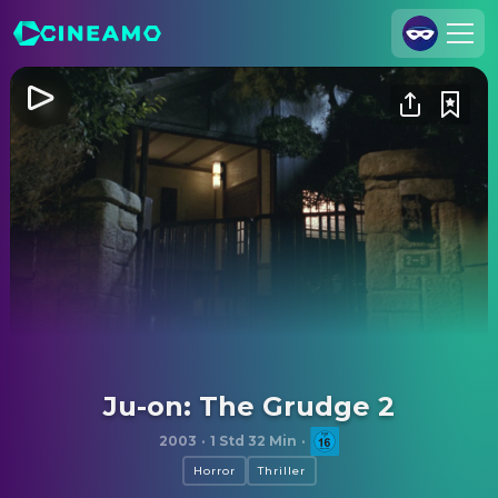
Registrieren
Anmelden
Cineamo für Unternehmen
Kontakt
Impressum
Datenschutzerklärung
Datenschutzeinstellungen
Ju-on: The Grudge 2
2003
·
1 Std 32 Min
·
Horror
Thriller