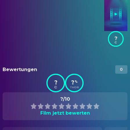
?
Bewertungen
0
?
?
%
TMDB
?/10
Film jetzt bewerten