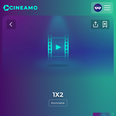
Registrieren
Anmelden
Cineamo für Unternehmen
Kontakt
Impressum
Datenschutzerklärung
Datenschutzeinstellungen
1X2
Komödie