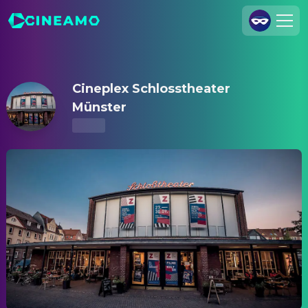
Cineplex Schlosstheater Münster – Kinoprogramm & Tickets
Registrieren
Anmelden
Cineplex Schlosstheater
Cineamo für Unternehmen
Münster
Kontakt
Impressum
Datenschutzerklärung
Datenschutzeinstellungen