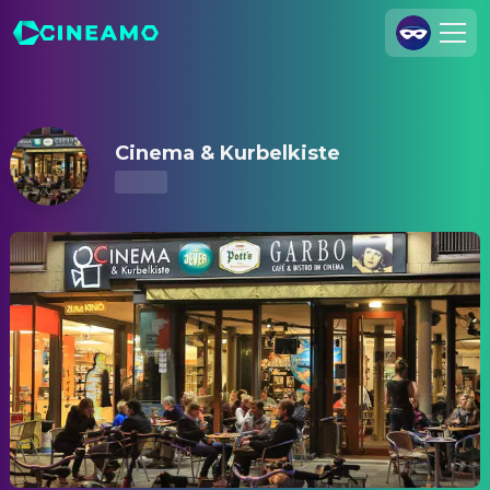
Cinema & Kurbelkiste – Kinoprogramm & Tickets
Registrieren
Anmelden
Cinema & Kurbelkiste
Cineamo für Unternehmen
Kontakt
Impressum
Datenschutzerklärung
Datenschutzeinstellungen