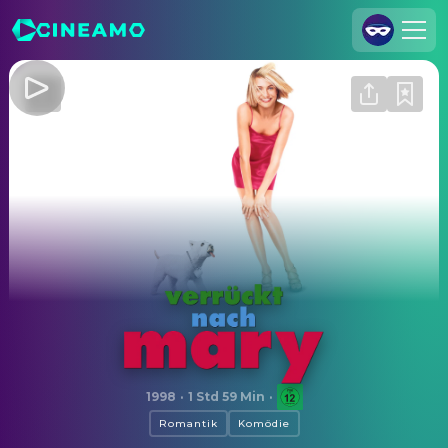
Registrieren
Anmelden
Cineamo für Unternehmen
Kontakt
Impressum
Datenschutzerklärung
Datenschutzeinstellungen
Verrückt nach Mary
1998
·
1 Std 59 Min
·
Romantik
Komödie