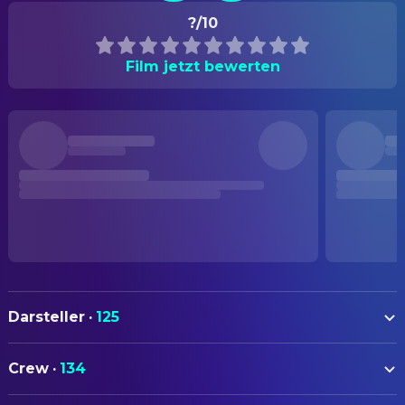
?/10
Film jetzt bewerten
Darsteller
·
125
Cameron Diaz
Mary Jensen
Crew
·
134
Matt Dillon
Pat Healy
AUTOREN