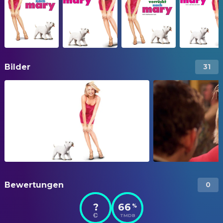
Bilder
31
Bewertungen
0
?
66
%
TMDB