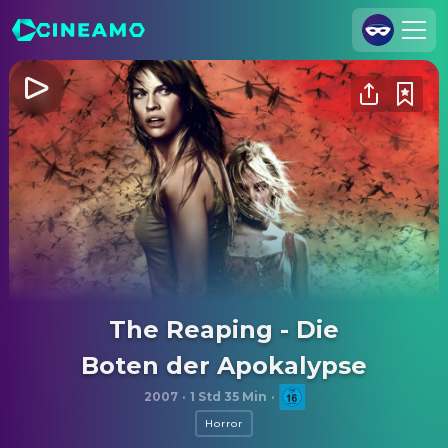
Registrieren
Anmelden
Cineamo für Unternehmen
Kontakt
Impressum
Datenschutzerklärung
Datenschutzeinstellungen
The Reaping - Die
Boten der Apokalypse
2007
·
1 Std 35 Min
·
Horror