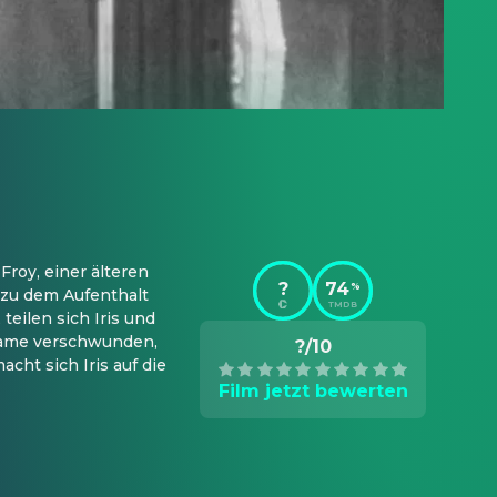
oy, einer älteren 
?
74
%
u dem Aufenthalt 
TMDB
eilen sich Iris und 
 Dame verschwunden, 
?/10
ht sich Iris auf die 
Film jetzt bewerten