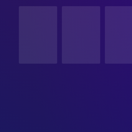
STATUS
Veröffentlicht
ERSCHEINUNGSDATUM
1938-10-07
ORIGINALSPRACHE
Englisch
PRODUKTIONSLAND
Vereinigtes Königreich