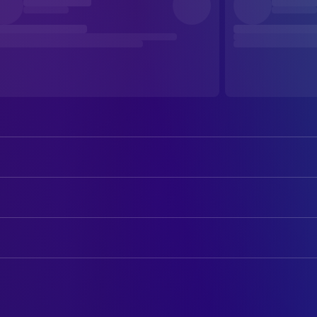
Margaret Lockwood
Iris Matilda Henderson
Michael Redgrave
Gilbert Redman
AUTOREN
Paul Lukas
Dr. Hartz
Sidney Gilliat
Drehbuch
May Whitty
Miss Froy
Frank Launder
Drehbuch
Basil Radford
Charters
Ethel Lina White
Novel
Naunton Wayne
Caldicott