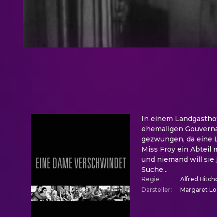
In einem Landgasthof
ehemaligen Gouverna
gezwungen, da eine La
Miss Froy ein Abteil
und niemand will sie
Suche...
Regie
:
Alfred Hitch
Darsteller
:
Margaret Lo