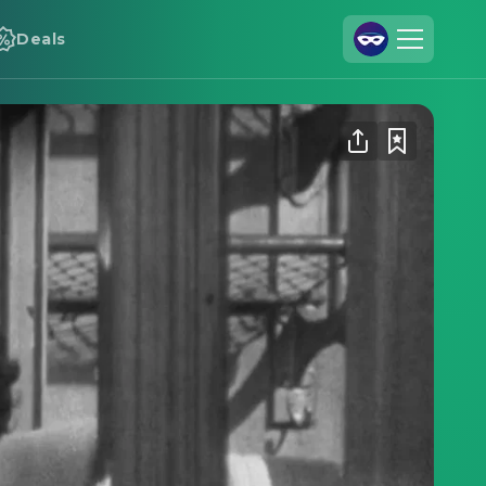
Deals
Registrieren
Anmelden
Cineamo für Unternehmen
Kontakt
Impressum
Datenschutzerklärung
Datenschutzeinstellungen