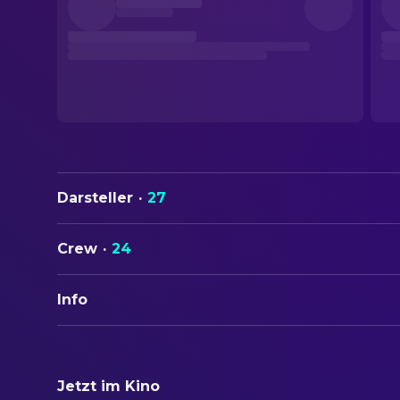
Darsteller
·
27
Crew
·
24
Info
ORIGINALTITEL
The Lady Vanishes
Jetzt im Kino