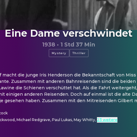
Eine Dame verschwindet
1938
·
1 Std 37 Min
Mystery
Thriller
 macht die junge Iris Henderson die Bekanntschaft von Miss Fr
nte. Zusammen mit anderen Bahnreisenden sind die beiden z
wine die Schienen verschüttet hat. Als die Fahrt weitergeht, t
 mit einigen anderen Reisenden. Doch auf einmal ist die alte
 je gesehen haben. Zusammen mit den Mitreisenden Gilbert mac
cock
ckwood, Michael Redgrave, Paul Lukas, May Whitty
,
23 weitere