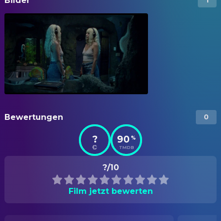
Bilder
1
Bewertungen
0
?
90
%
TMDB
?/10
Film jetzt bewerten