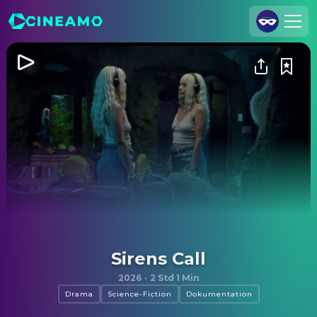
Registrieren
Anmelden
Cineamo für Unternehmen
Kontakt
Impressum
Datenschutzerklärung
Datenschutzeinstellungen
Sirens Call
2026
·
2 Std 1 Min
Drama
Science-Fiction
Dokumentation