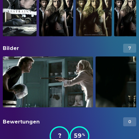
Bilder
7
Bewertungen
0
?
59
%