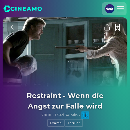
Registrieren
Anmelden
Cineamo für Unternehmen
Kontakt
Impressum
Datenschutzerklärung
Datenschutzeinstellungen
Restraint - Wenn die
Angst zur Falle wird
2008
·
1 Std 34 Min
·
Drama
Thriller