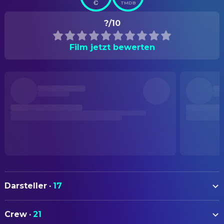
TMDB
?/10
Film jetzt bewerten
Darsteller
·
17
Travis Fimmel
Ron
Crew
·
21
Teresa Palmer
Dale