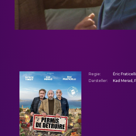
Regie
:
Éric Fraticelli
Darsteller
:
Kad Merad, Pa