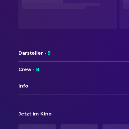
Darsteller
·
9
Crew
·
8
Info
ORIGINALTITEL
Permis de détruire
Jetzt im Kino
STATUS
Veröffentlicht