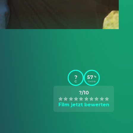
?
57
%
TMDB
?/10
Film jetzt bewerten