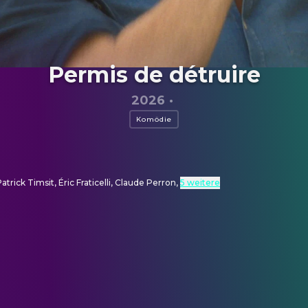
Permis de détruire
2026
·
Komödie
trick Timsit, Éric Fraticelli, Claude Perron
,
5 weitere