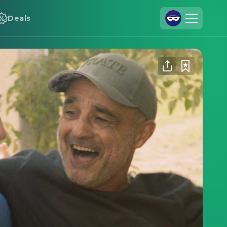
Deals
Registrieren
Anmelden
Cineamo für Unternehmen
Kontakt
Impressum
Datenschutzerklärung
Datenschutzeinstellungen