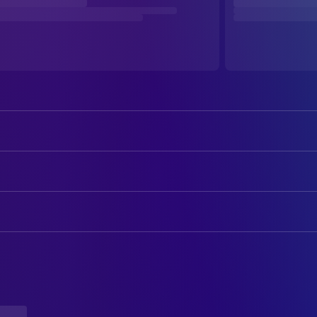
Kad Merad
Dominique
Patrick Timsit
Olivier
AUTOREN
Éric Fraticelli
Santu
Éric Fraticelli
Drehbuch
Claude Perron
Philippe Corti
KAMERA
Anne Cottreel
First Assistant "A" Camera
Marie-Pierre Nouveau
Pierre Aïm
Kamera
Michel Ferracci