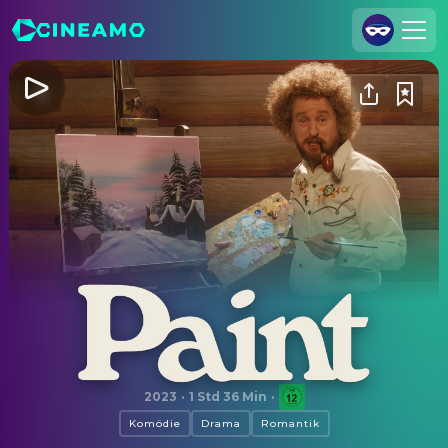
Registrieren
Anmelden
Cineamo für Unternehmen
Kontakt
Impressum
Datenschutzerklärung
Datenschutzeinstellungen
Paint
2023
·
1 Std 36 Min
·
Komödie
Drama
Romantik