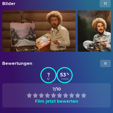
Bilder
11
Bewertungen
0
?
53
%
TMDB
?/10
Film jetzt bewerten