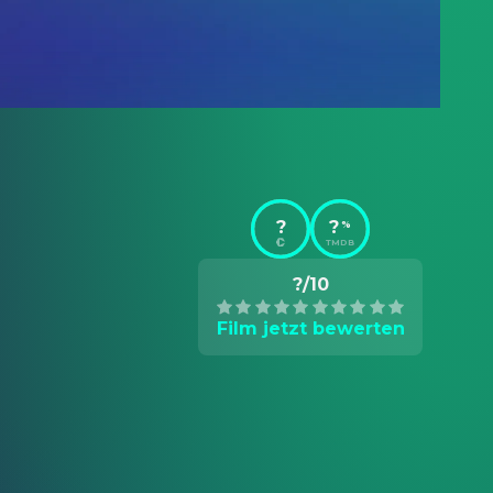
?
?
%
TMDB
?/10
Film jetzt bewerten