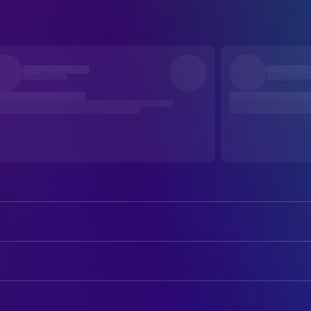
REGIE
Romain Poli
Regie