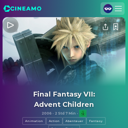
Registrieren
Anmelden
Cineamo für Unternehmen
Kontakt
Impressum
Datenschutzerklärung
Datenschutzeinstellungen
Final Fantasy VII:
Advent Children
2006
·
2 Std 7 Min
·
Animation
Action
Abenteuer
Fantasy