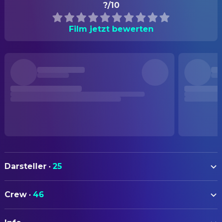
?/10
Film jetzt bewerten
Darsteller
·
25
Takahiro Sakurai
Cloud Strife (voice)
Crew
·
46
Ayumi Ito
Tifa Lockhart (voice)
AUTOREN
Showtaro Morikubo
Kadaj (voice)