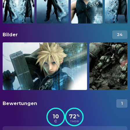
Bilder
24
Bewertungen
1
10
72
%
TMDB