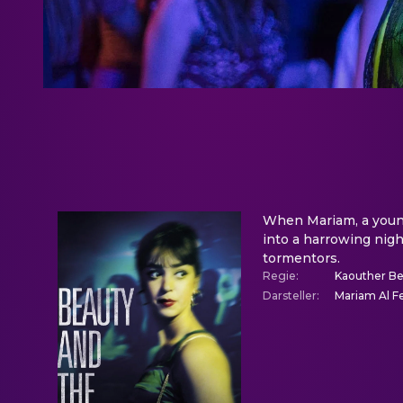
When Mariam, a young 
into a harrowing night
tormentors.
Regie
:
Kaouther Be
Darsteller
:
Mariam Al F