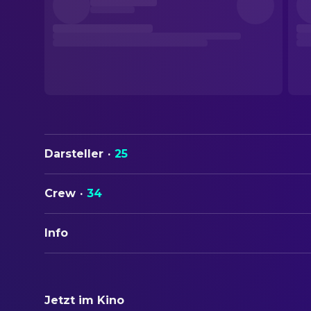
Darsteller
·
25
Crew
·
34
Info
ORIGINALTITEL
على كف عفريت
Jetzt im Kino