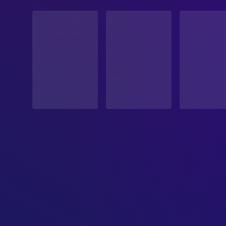
STATUS
Veröffentlicht
ERSCHEINUNGSDATUM
2017-10-18
ORIGINALSPRACHE
Arabisch
PRODUKTIONSLAND
Katar, Frankreich, Libanon, Norwegen, Schweden, S