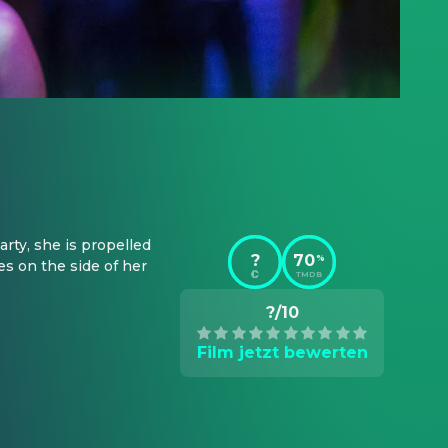
ty, she is propelled 
?
70
%
s on the side of her 
TMDB
?/10
Film jetzt bewerten