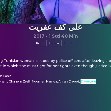
على كف عفريت
2017
·
1 Std 40 Min
Krimi
Drama
Thriller
Tunisian woman, is raped by police officers after leaving a par
 in which she must fight for her rights even though justice lie
n Hania
erjani, Ghanem Zrelli, Noomen Hamda, Anissa Daoud
,
21 weitere