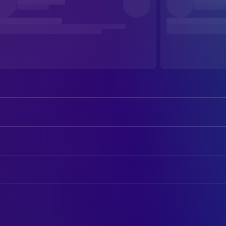
Mariam Al Ferjani
Mariam
Ghanem Zrelli
Youssef
AUTOREN
Noomen Hamda
Chedly
Ava Djamshidi
Book
Anissa Daoud
Faiza
Meriem Ben Mohamed
Book
Neder Ghouati
Infirmier
Kaouther Ben Hania
Scenario Writer
Mohamed Akkari
Lamjed