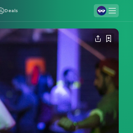
Deals
Registrieren
Anmelden
Cineamo für Unternehmen
Kontakt
Impressum
Datenschutzerklärung
Datenschutzeinstellungen