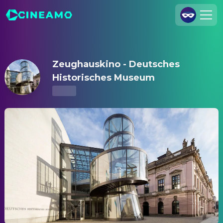
Zeughauskino - Deutsches Historisches Museum – Kinoprog
Registrieren
Anmelden
Zeughauskino - Deutsches
Cineamo für Unternehmen
Historisches Museum
Kontakt
Impressum
Datenschutzerklärung
Datenschutzeinstellungen