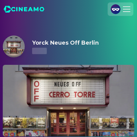
Yorck Neues Off Berlin – Kinoprogramm & Tickets
Registrieren
Anmelden
Yorck Neues Off Berlin
Cineamo für Unternehmen
Kontakt
Impressum
Datenschutzerklärung
Datenschutzeinstellungen