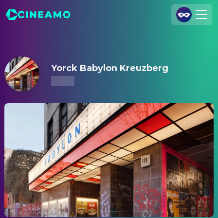
Yorck Babylon Kreuzberg – Kinoprogramm & Tickets
Registrieren
Anmelden
Yorck Babylon Kreuzberg
Cineamo für Unternehmen
Kontakt
Impressum
Datenschutzerklärung
Datenschutzeinstellungen