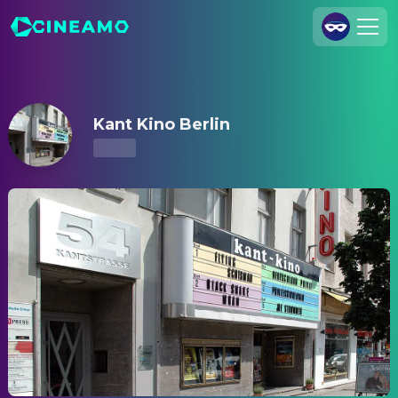
Kant Kino Berlin – Kinoprogramm & Tickets
Registrieren
Anmelden
Kant Kino Berlin
Cineamo für Unternehmen
Kontakt
Impressum
Datenschutzerklärung
Datenschutzeinstellungen