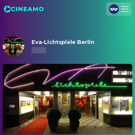
Eva-Lichtspiele Berlin – Kinoprogramm & Tickets
Registrieren
Anmelden
Eva-Lichtspiele Berlin
Cineamo für Unternehmen
Kontakt
Impressum
Datenschutzerklärung
Datenschutzeinstellungen