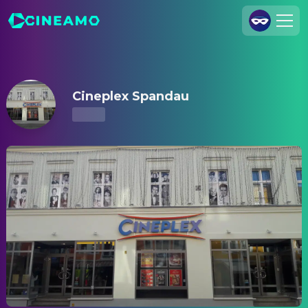
Cineplex Spandau – Kinoprogramm & Tickets
Registrieren
Anmelden
Cineplex Spandau
Cineamo für Unternehmen
Kontakt
Impressum
Datenschutzerklärung
Datenschutzeinstellungen