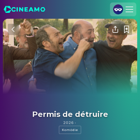
Registrieren
Anmelden
Cineamo für Unternehmen
Kontakt
Impressum
Datenschutzerklärung
Datenschutzeinstellungen
Permis de détruire
2026
·
Komödie