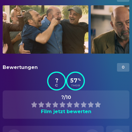
Bewertungen
0
?
57
%
TMDB
?/10
Film jetzt bewerten