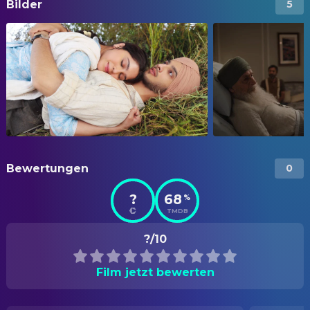
Bilder
5
Bewertungen
0
?
68
%
TMDB
?/10
Film jetzt bewerten