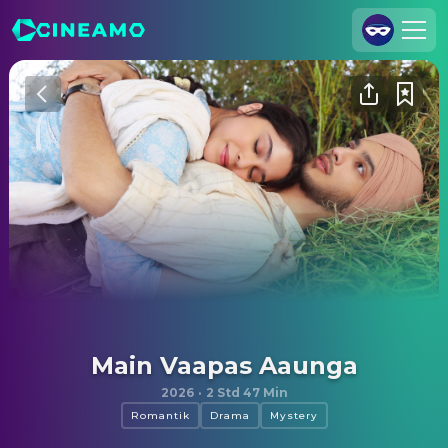
Registrieren
Anmelden
Cineamo für Unternehmen
Kontakt
Impressum
Datenschutzerklärung
Datenschutzeinstellungen
Main Vaapas Aaunga
2026
·
2 Std 47 Min
Romantik
Drama
Mystery