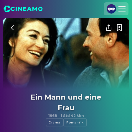
Registrieren
Anmelden
Cineamo für Unternehmen
Kontakt
Impressum
Datenschutzerklärung
Datenschutzeinstellungen
Ein Mann und eine
Frau
1968
·
1 Std 42 Min
Drama
Romantik