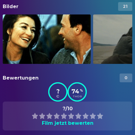
Bilder
21
Bewertungen
0
?
74
%
TMDB
?/10
Film jetzt bewerten