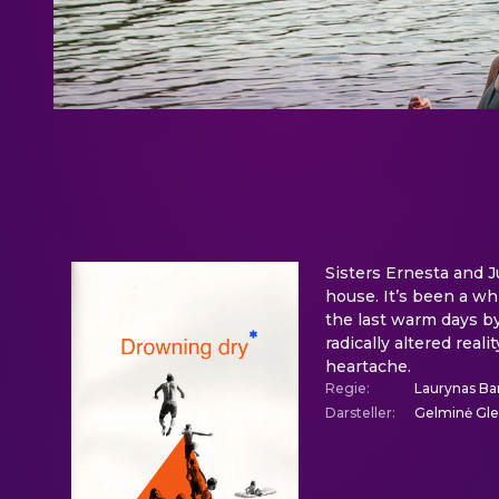
Sisters Ernesta and J
house. It’s been a wh
the last warm days by
radically altered rea
heartache.
Regie
:
Laurynas Ba
Darsteller
:
Gelminė Glem