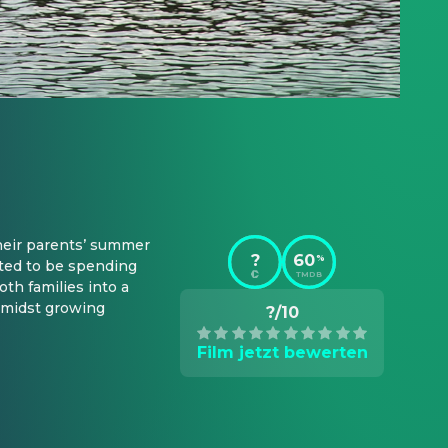
heir parents’ summer 
?
60
%
hted to be spending 
TMDB
h families into a 
amidst growing 
?/10
Film jetzt bewerten