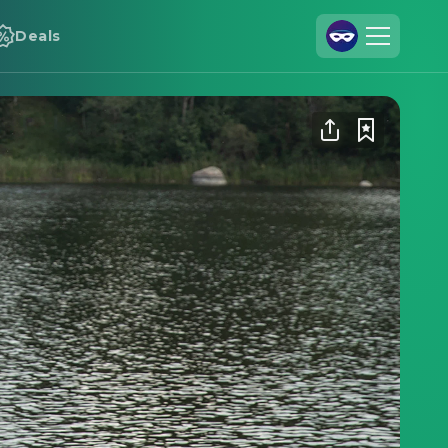
Deals
Registrieren
Anmelden
Cineamo für Unternehmen
Kontakt
Impressum
Datenschutzerklärung
Datenschutzeinstellungen