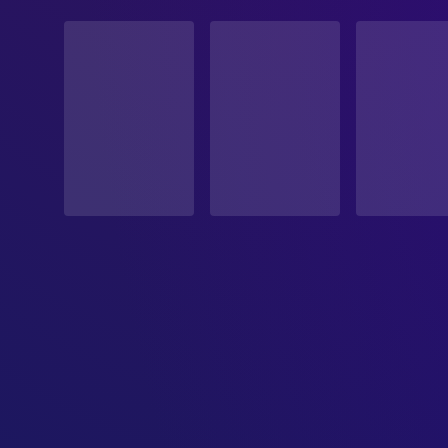
STATUS
Veröffentlicht
ERSCHEINUNGSDATUM
2024-09-20
ORIGINALSPRACHE
Litauisch
PRODUKTIONSLAND
Lettland, Litauen