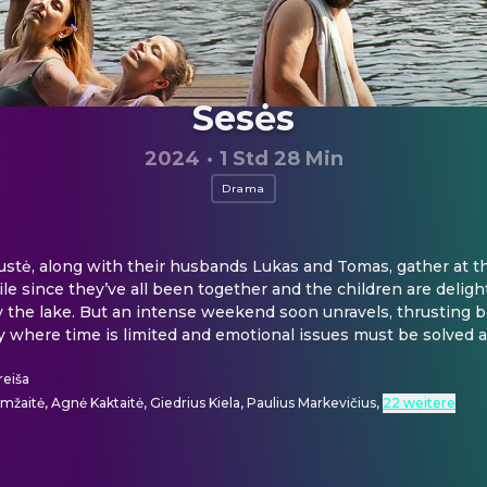
Sesės
2024
·
1 Std 28 Min
Drama
ustė, along with their husbands Lukas and Tomas, gather at t
ile since they’ve all been together and the children are delig
 the lake. But an intense weekend soon unravels, thrusting bot
lity where time is limited and emotional issues must be solved 
reiša
žaitė, Agnė Kaktaitė, Giedrius Kiela, Paulius Markevičius
,
22 weitere