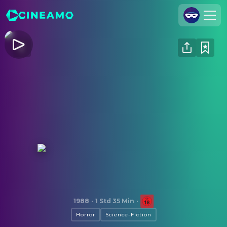
Registrieren
Anmelden
Cineamo für Unternehmen
Kontakt
Impressum
Datenschutzerklärung
Datenschutzeinstellungen
Der Blob
1988
·
1 Std 35 Min
·
Horror
Science-Fiction