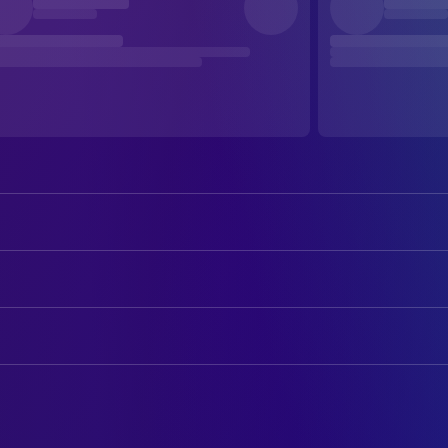
John Agar
Dr. Matt Hastings
Mara Corday
Stephanie 'Steve' Clayton
AUTOREN
Leo G. Carroll
Prof. Gerald Deemer
Martin Berkeley
Drehbuch
Nestor Paiva
Sheriff Jack Andrews
Robert M. Fresco
Drehbuch
Ross Elliott
Joe Burch
Hank Patterson
FILMMUSIK
Josh