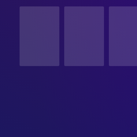
STATUS
Veröffentlicht
ERSCHEINUNGSDATUM
1956-03-23
ORIGINALSPRACHE
Englisch
PRODUKTIONSLAND
Vereinigte Staaten