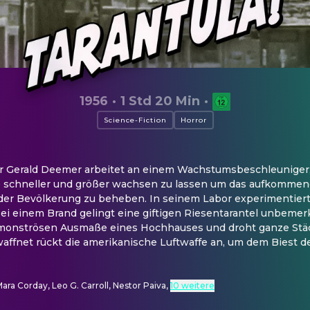
1956
·
1 Std 20 Min
·
Science-Fiction
Horror
r Gerald Deemer arbeitet an einem Wachstumsbeschleuniger, u
 schneller und größer wachsen zu lassen um das aufkommen
r Bevölkerung zu beheben. In seinem Labor experimentiert 
i einem Brand gelingt eine giftigen Riesentarantel unbemerkt
e monströsen Ausmaße eines Hochhauses und droht ganze Städt
net rückt die amerikanische Luftwaffe an, um dem Biest de
ara Corday, Leo G. Carroll, Nestor Paiva
,
10 weitere