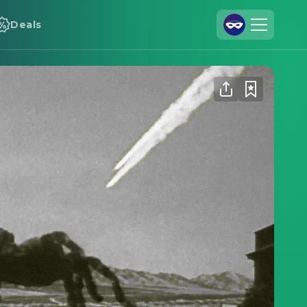
Deals
Registrieren
Anmelden
Cineamo für Unternehmen
Kontakt
Impressum
Datenschutzerklärung
Datenschutzeinstellungen