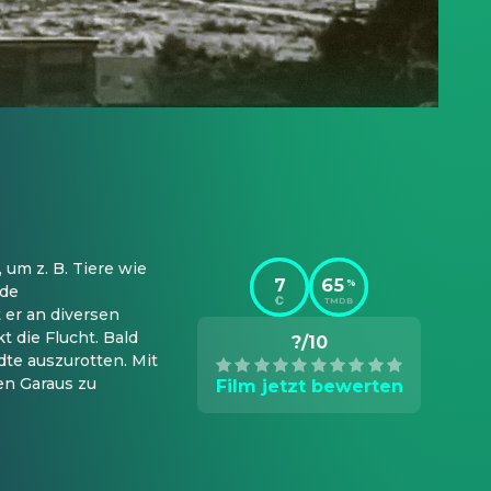
m z. B. Tiere wie 
7
65
%
de 
TMDB
er an diversen 
 die Flucht. Bald 
?/10
e auszurotten. Mit 
n Garaus zu 
Film jetzt bewerten