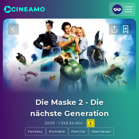
Registrieren
Anmelden
Cineamo für Unternehmen
Kontakt
Impressum
Datenschutzerklärung
Datenschutzeinstellungen
Die Maske 2 - Die
nächste Generation
2005
·
1 Std 34 Min
·
Fantasy
Komödie
Familie
Abenteuer