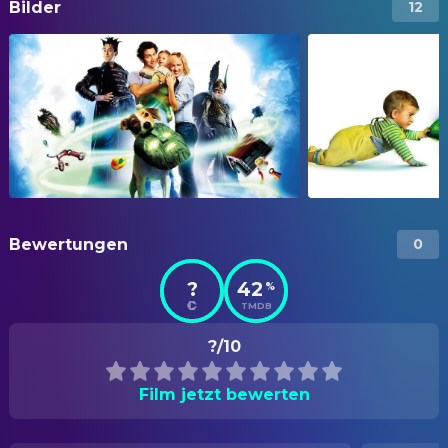
Bilder
12
Bewertungen
0
?
42
%
TMDB
?/10
Film jetzt bewerten