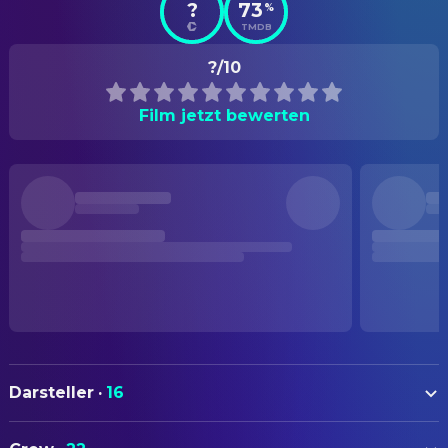
?
73
%
TMDB
?/10
Film jetzt bewerten
Darsteller
·
16
Romy Schneider
Princess Elisabeth