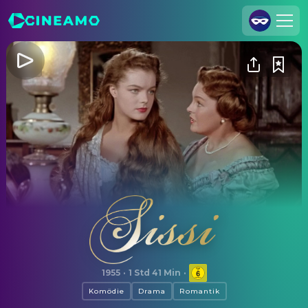
Registrieren
Anmelden
Cineamo für Unternehmen
Kontakt
Impressum
Datenschutzerklärung
Datenschutzeinstellungen
Sissi
1955
·
1 Std 41 Min
·
Komödie
Drama
Romantik