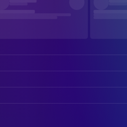
Mike Myers
Shrek / Blind Mouse (voice)
Eddie Murphy
Donkey (voice)
AUTOREN
Cameron Diaz
Princess Fiona (voice)
William Steig
Book
John Lithgow
Lord Farquaad (voice)
Terry Rossio
Drehbuch
Vincent Cassel
Monsieur Hood (voice)
Joe Stillman
Drehbuch
Peter Dennis
Ogre Hunter (voice)
Ted Elliott
Drehbuch