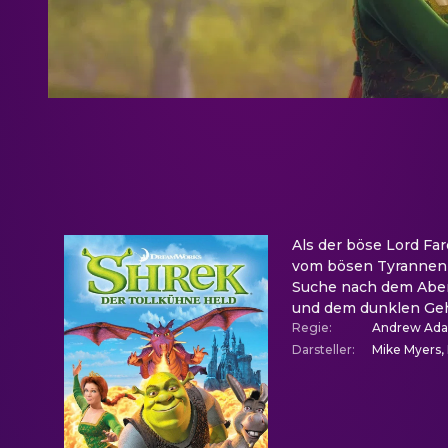
Als der böse Lord Fa
vom bösen Tyrannen b
Suche nach dem Aben
und dem dunklen Geh
Regie
:
Andrew Ad
Darsteller
:
Mike Myers,