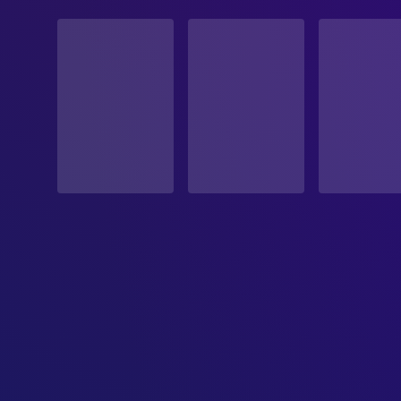
STATUS
Veröffentlicht
ERSCHEINUNGSDATUM
2001-07-05
ORIGINALSPRACHE
Englisch
PRODUKTIONSLAND
Vereinigte Staaten
BUDGET
$60,000,000.00
EINNAHMEN
$489,676,241.00