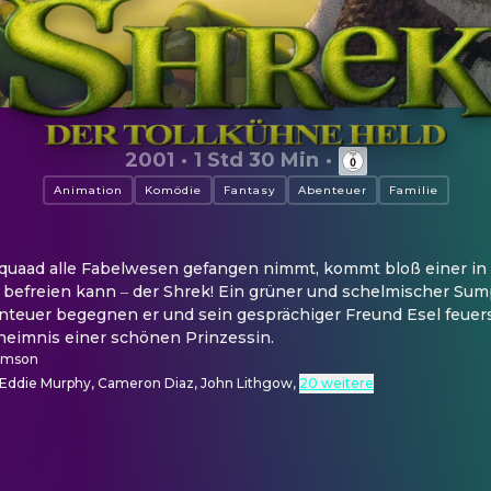
2001
·
1 Std 30 Min
·
Animation
Komödie
Fantasy
Abenteuer
Familie
rquaad alle Fabelwesen gefangen nimmt, kommt bloß einer in F
efreien kann ‒ der Shrek! Ein grüner und schelmischer Sum
teuer begegnen er und sein gesprächiger Freund Esel feuer
eimnis einer schönen Prinzessin.
amson
 Eddie Murphy, Cameron Diaz, John Lithgow
,
20 weitere