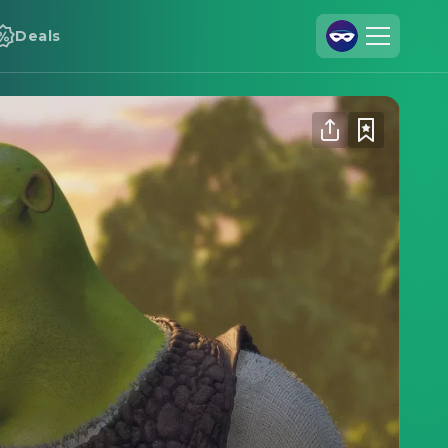
Deals
Registrieren
Anmelden
Cineamo für Unternehmen
Kontakt
Impressum
Datenschutzerklärung
Datenschutzeinstellungen