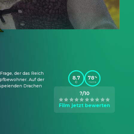
rage, der das Reich 
8.7
78
%
pfbewohner. Auf der 
TMDB
speienden Drachen 
?/10
Film jetzt bewerten