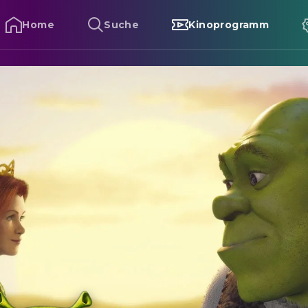
Home
Suche
Kinoprogramm
hrek - Der tollkühne Held