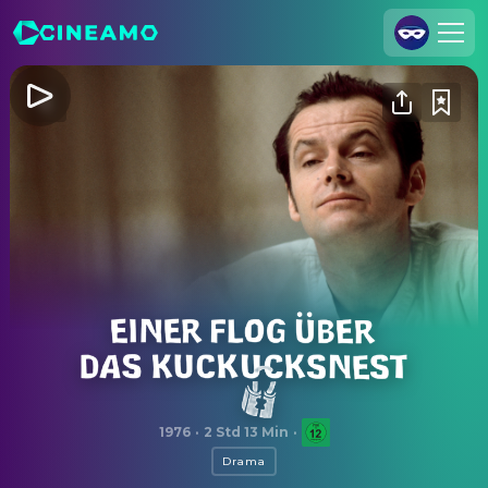
Registrieren
Anmelden
Cineamo für Unternehmen
Kontakt
Impressum
Datenschutzerklärung
Datenschutzeinstellungen
Einer flog über das Kuckucksnest
1976
·
2 Std 13 Min
·
Drama