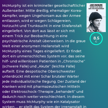
McMurphy ist ein krimineller gesellschaftlicher
Außenseiter. Mitte dreißig, ehemaliger Korea-
Kämpfer, wegen Ungehorsam aus der Armee
entlassen, wird er wegen Schlägereien,
Notzucht und Trunksucht in eine Strafanstalt
eingeliefert. Von dort aus lässt er sich mit
einem Trick zur Beobachtung in eine
8.5
psychiatrische Anstalt überweisen. In die graue
Welt einer anonymen Heilanstalt wird
McMurphy eines Tages eingeliefert. Er findet
dort ein unmenschliches System vor, das seine
hilf- und willenlosen Patienten in „Chronische“
(schwere Fälle) und „Akute“ (leichte Fälle)
aufteilt. Eine despotische Oberschwester
unterdrückt mit einer Schar brutaler Wärter
jede individualistische Regung. Der Zustand der
Kranken wird mit pharmazeutischen Mitteln
oder Elektroschock-Therapie „behandelt“ und
dadurch noch weiter verschlechtert. In diesem
System muss McMurphy wie ein Katalysator
wirken … er stellt das System der Irrenanstalt in