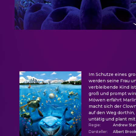
Im Schutze eines groß
werden seine Frau un
verbleibende Kind ist
groß und prompt wird
Möwen erfährt Marlin
macht sich der Clownf
auf den Weg dorthin,
untätig und plant mi
Regie
:
Andrew Sta
Darsteller
:
Albert Broo