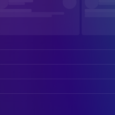
Albert Brooks
Marlin (voice)
Ellen DeGeneres
Dory (voice)
AUTOREN
Alexander Gould
Nemo (voice)
David Reynolds
Drehbuch
Willem Dafoe
Gill (voice)
Bob Peterson
Drehbuch
Geoffrey Rush
Nigel (voice)
Andrew Stanton
Drehbuch
Brad Garrett
Bloat (voice)
Andrew Stanton
Original Story