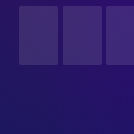
STATUS
Veröffentlicht
ERSCHEINUNGSDATUM
2003-11-19
ORIGINALSPRACHE
Englisch
PRODUKTIONSLAND
Vereinigte Staaten
BUDGET
$94,000,000.00
EINNAHMEN
$940,335,536.00