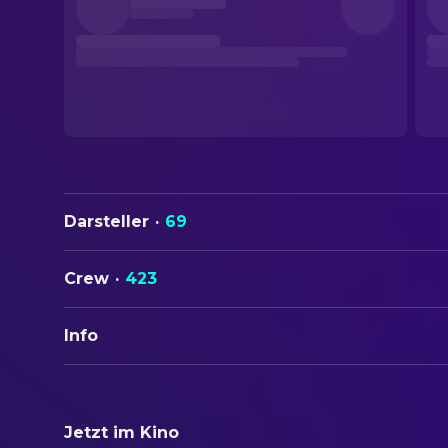
Darsteller
·
69
Crew
·
423
Info
ORIGINALTITEL
Finding Nemo
Jetzt im Kino