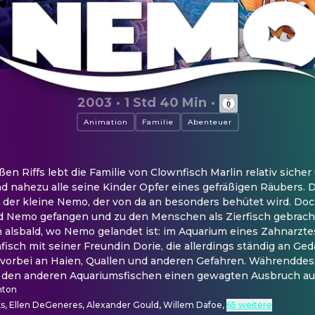
2003
·
1 Std 40 Min
·
Animation
Familie
Abenteuer
en Riffs lebt die Familie von Clownfisch Marlin relativ sicher
d nahezu alle seine Kinder Opfer eines gefräßigen Räubers. D
 der kleine Nemo, der von da an besonders behütet wird. Doch
 Nemo gefangen und zu den Menschen als Zierfisch gebracht.
 alsbald, wo Nemo gelandet ist: im Aquarium eines Zahnarztes
isch mit seiner Freundin Dorie, die allerdings ständig an Gedäc
 vorbei an Haien, Quallen und anderen Gefahren. Währenddes
t den anderen Aquariumsfischen einen gewagten Ausbruch au
nton
ks, Ellen DeGeneres, Alexander Gould, Willem Dafoe
,
65 weitere