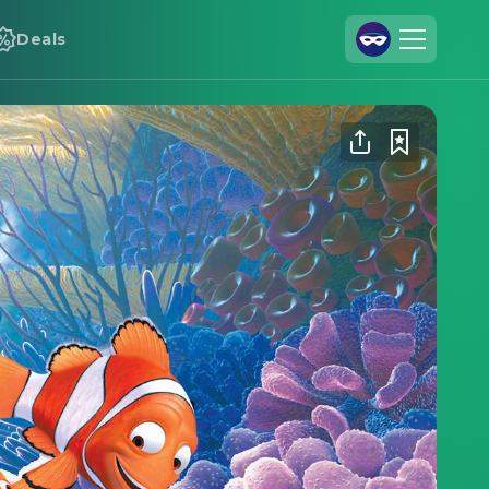
Deals
Registrieren
Anmelden
Cineamo für Unternehmen
Kontakt
Impressum
Datenschutzerklärung
Datenschutzeinstellungen