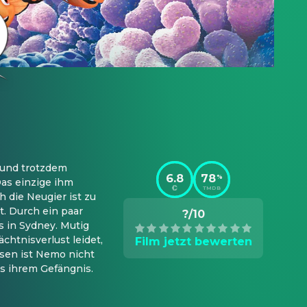
 und trotzdem 
6.8
78
%
as einzige ihm 
TMDB
 die Neugier ist zu 
 Durch ein paar 
?/10
 in Sydney. Mutig 
htnisverlust leidet, 
Film jetzt bewerten
sen ist Nemo nicht 
s ihrem Gefängnis.