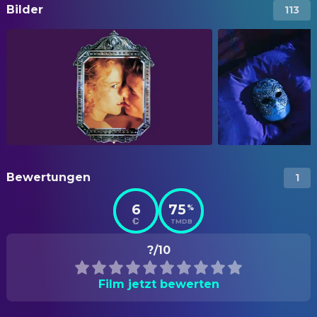
Bilder
113
Bewertungen
1
6
75
%
TMDB
?/10
Film jetzt bewerten