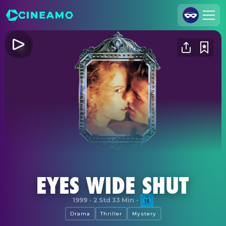
Registrieren
Anmelden
Cineamo für Unternehmen
Kontakt
Impressum
Datenschutzerklärung
Datenschutzeinstellungen
Eyes Wide Shut
1999
·
2 Std 33 Min
·
Drama
Thriller
Mystery