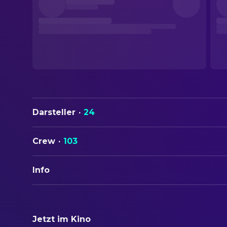
Darsteller
·
24
Crew
·
103
Info
ORIGINALTITEL
Die Herrlichkeit des Lebens
Jetzt im Kino