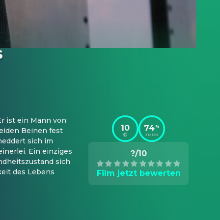
s
 ist ein Mann von  
10
74
%
iden Beinen fest  
TMDB
ddert sich im  
nerlei. Ein einziges 
?/10
ndheitszustand sich 
eit des Lebens 
Film jetzt bewerten