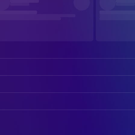
Henriette Confurius
Dora Diamant
Sabin Tambrea
Franz Kafka
AUTOREN
Manuel Rubey
Max Brod
Georg Maas
Drehbuch
Daniela Golpashin
Elli
Michael Gutmann
Drehbuch
Leo Altaras
Paul
Michael Kumpfmüller
Novel
Klaus Huhle
Dr. Hoffmann