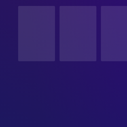
STATUS
Veröffentlicht
ERSCHEINUNGSDATUM
2024-03-14
ORIGINALSPRACHE
Deutsch
PRODUKTIONSLAND
Österreich, Deutschland
EINNAHMEN
$947,881.00