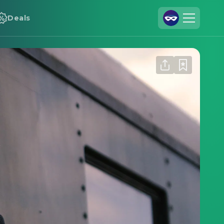
Deals
Registrieren
Anmelden
Cineamo für Unternehmen
Kontakt
Impressum
Datenschutzerklärung
Datenschutzeinstellungen