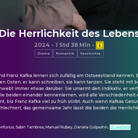
Die Herrlichkeit des Leben
2024
·
1 Std 38 Min
·
Drama
Romantik
Geschichte
d Franz Kafka lernen sich zufällig am Ostseestrand kennen. Er
fen Osten, er kann schreiben, sie kann tanzen. Sie steht mit be
webt immer etwas darüber. Sie umarmt den Indikativ, er verhe
die beiden einander kennenlernen, wird alle Verschiedenheit ei
nt, bis Franz Kafka viel zu früh stirbt. Auch wenn Kafkas Gesu
lechtert, das gemeinsame Jahr lässt die beiden die Herrlichk
onfurius, Sabin Tambrea, Manuel Rubey, Daniela Golpashin
,
20 weitere