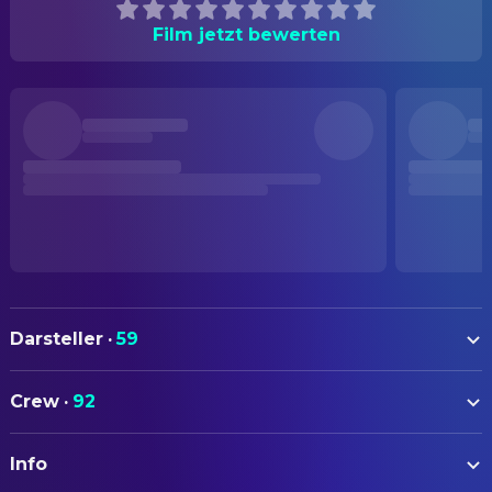
Film jetzt bewerten
Darsteller
·
59
Sebastian Stan
Edward
Crew
·
92
Renate Reinsve
Ingrid
AUTOREN
Adam Pearson
Oswald
Info
Aaron Schimberg
Drehbuch
Miles G. Jackson
Sean