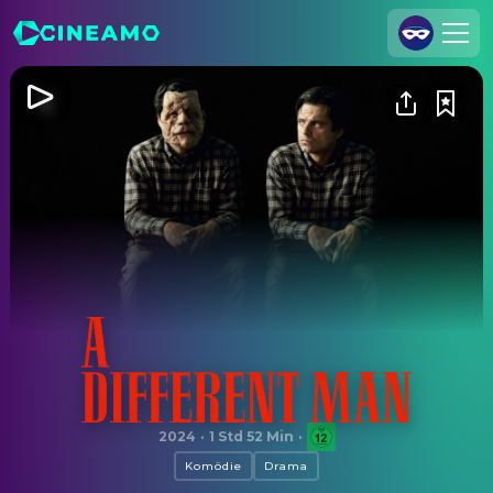
Registrieren
Anmelden
Cineamo für Unternehmen
Kontakt
Impressum
Datenschutzerklärung
Datenschutzeinstellungen
A Different Man
2024
·
1 Std 52 Min
·
Komödie
Drama