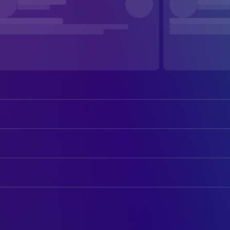
Leslie Cheung
Cheng Dieyi / Xiao Douzi
Zhang Fengyi
Duan Xiaolou / Xiao Shitou
AUTOREN
Gong Li
Juxian
Lilian Lee Bik-Wah
Drehbuch
Lü Qi
Master Guan
Lu Wei
Drehbuch
Ying Da
Manager
Lilian Lee Bik-Wah
Novel
Ge You
Master Yuan Shiqing