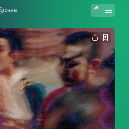
Deals
Registrieren
Anmelden
Cineamo für Unternehmen
Kontakt
Impressum
Datenschutzerklärung
Datenschutzeinstellungen