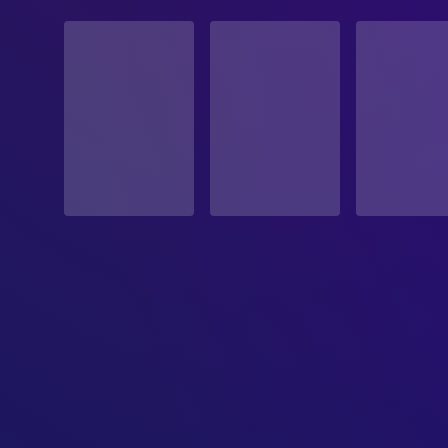
STATUS
Veröffentlicht
ERSCHEINUNGSDATUM
1993-12-02
ORIGINALSPRACHE
Chinesisch
PRODUKTIONSLAND
China, Sonderverwaltungsregion Hongkong
BUDGET
$4,000,000.00
EINNAHMEN
$6,400,000.00