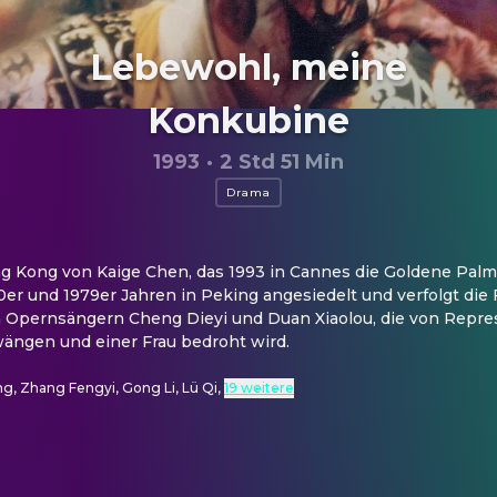
Lebewohl, meine
Konkubine
1993
·
2 Std 51 Min
Drama
 Kong von Kaige Chen, das 1993 in Cannes die Goldene Palm
er und 1979er Jahren in Peking angesiedelt und verfolgt die 
Opernsängern Cheng Dieyi und Duan Xiaolou, die von Repres
wängen und einer Frau bedroht wird.
g, Zhang Fengyi, Gong Li, Lü Qi
,
19 weitere