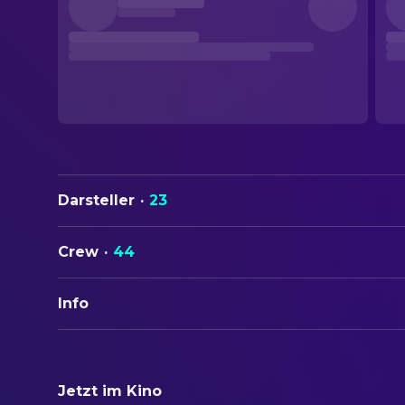
Darsteller
·
23
Crew
·
44
Info
ORIGINALTITEL
霸王别姬
Jetzt im Kino