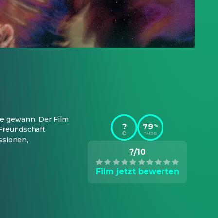
e gewann. Der Film 
?
79
%
Freundschaft 
TMDB
sionen, 
?/10
Film jetzt bewerten