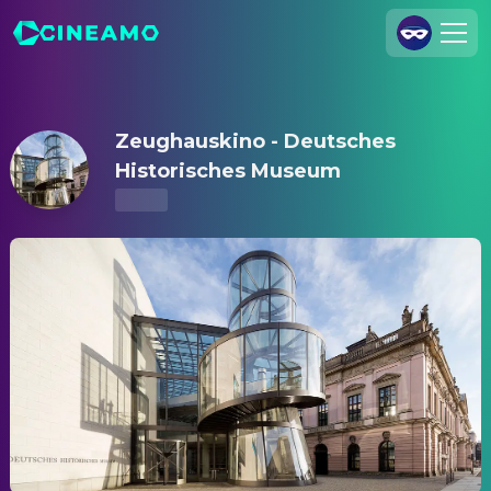
Zeughauskino - Deutsches Historisches Museum – Kinoprog
Registrieren
Anmelden
Zeughauskino - Deutsches
Cineamo für Unternehmen
Historisches Museum
Kontakt
Impressum
Datenschutzerklärung
Datenschutzeinstellungen