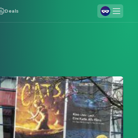
Deals
Registrieren
Anmelden
Cineamo für Unternehmen
Kontakt
Impressum
Datenschutzerklärung
Datenschutzeinstellungen