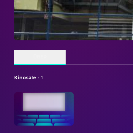
ÜBER
Kinosäle
·
1