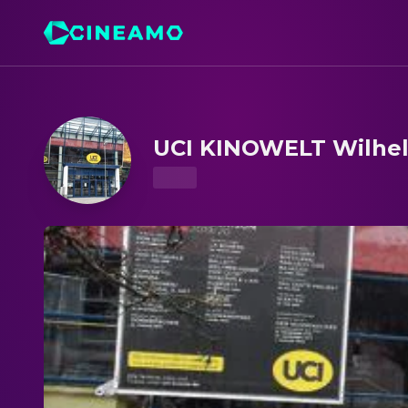
UCI KINOWELT Wilhelmshaven – Kinoprogramm & Tick
UCI KINOWELT Wilhe