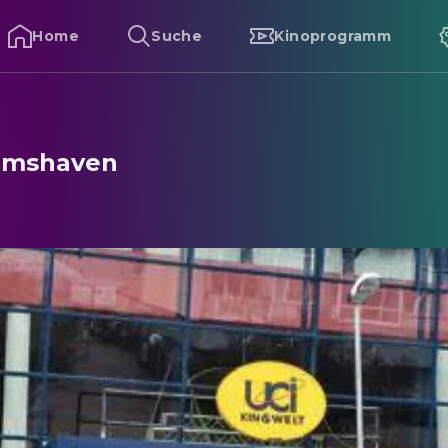
ets
Home
Suche
Kinoprogramm
lmshaven