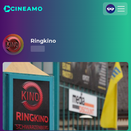
Ringkino – Kinoprogramm & Tickets
Registrieren
Anmelden
Ringkino
Cineamo für Unternehmen
Kontakt
Impressum
Datenschutzerklärung
Datenschutzeinstellungen