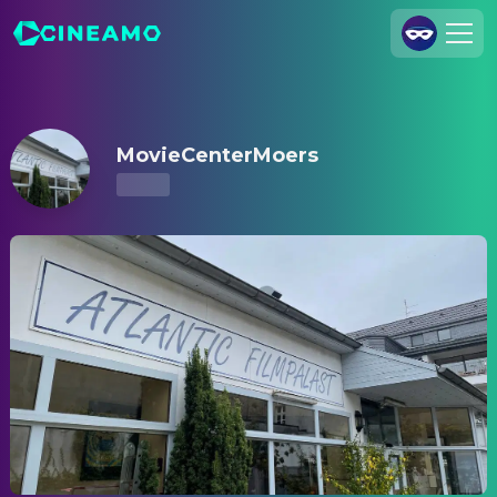
MovieCenterMoers – Kinoprogramm & Tickets
Registrieren
Anmelden
MovieCenterMoers
Cineamo für Unternehmen
Kontakt
Impressum
Datenschutzerklärung
Datenschutzeinstellungen