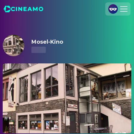
Mosel-Kino – Kinoprogramm & Tickets
Registrieren
Anmelden
Mosel-Kino
Cineamo für Unternehmen
Kontakt
Impressum
Datenschutzerklärung
Datenschutzeinstellungen