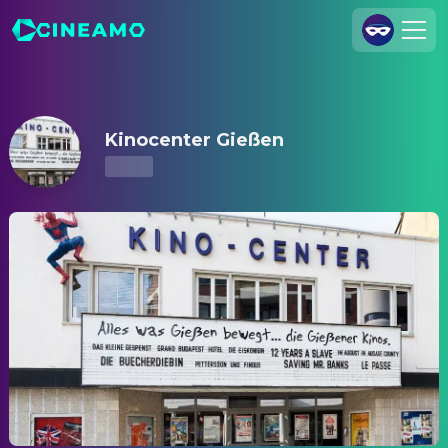
Kinocenter Gießen – Kinoprogramm & Tickets
Registrieren
Anmelden
Kinocenter Gießen
Cineamo für Unternehmen
Kontakt
Impressum
Datenschutzerklärung
Datenschutzeinstellungen