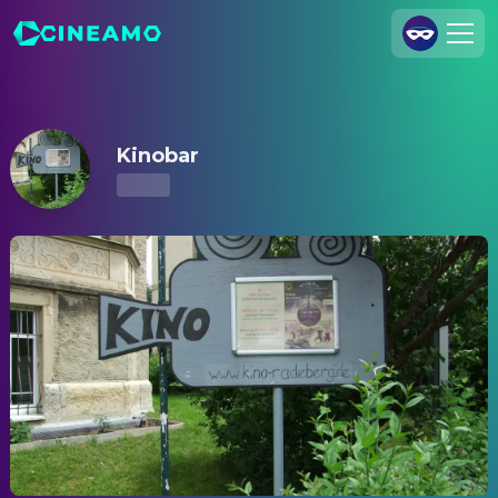
Kinobar – Kinoprogramm & Tickets
Registrieren
Anmelden
Kinobar
Cineamo für Unternehmen
Kontakt
Impressum
Datenschutzerklärung
Datenschutzeinstellungen